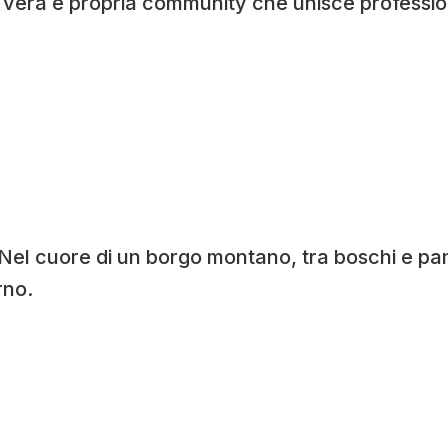
vera e propria community che unisce professioni
Nel cuore di un borgo montano, tra boschi e pan
rno.