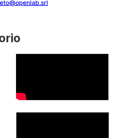
eto@openlab.srl
orio